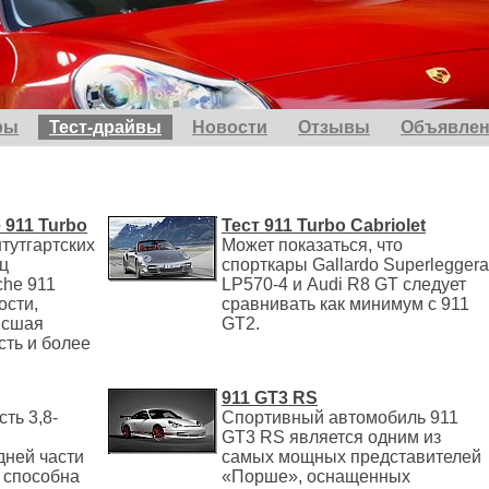
ры
Тест-драйвы
Новости
Отзывы
Объявлен
 911 Turbo
Тест 911 Turbo Cabriolet
тутгартских
Может показаться, что
ц
спорткары Gallardo Superleggera
che 911
LP570-4 и Audi R8 GT следует
ости,
сравнивать как минимум с 911
ысшая
GT2.
сть и более
911 GT3 RS
ть 3,8-
Спортивный автомобиль 911
GT3 RS является одним из
дней части
самых мощных представителей
 способна
«Порше», оснащенных