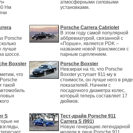
л»
атмосферными силовыми
30 Нм
установками.
ячи
rrera
Porsche Carrera Cabriolet
В этом году самой популярной
ах Porsche
аббревиатурой, связанной с
сколько
«Порше», является PDK –
у лучше
название новой трансмиссии с
на шоссе.
парным сцеплением.
che Boxster
Porsche Boxster
Невзирая на то, что Porsche
метим, что
Boxster уступает 911-му в
 Porsche
стоимости, он лучше него в ряде
и такой
показателей. Начнем с
автомобиль
посадочного диаметра колес,
оповых
который теперь составляет 17
кого
дюймов.
er S
Тест-драйв Porsche 911
торые не
Carrera S (991)
взгляды,
Новую генерацию легендарной
нтересуют,
модели в лице Porsche 911