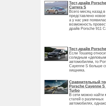
Тест-драйв Porsche
Carrera S
Всего месяц назад в
представлено новое
а у нас уже появила
возможность провест
драйв Porsche 911 Ca
Тест-драйв Porsch
Если Touareg относи
солидным «деловым
автомобилям, то Por
Cayenne S больше с
хищника.
Сравнительный те
Porsche Cayenne S
Turbo
В сети можно найти 
статей о различных
автомобилях, однак