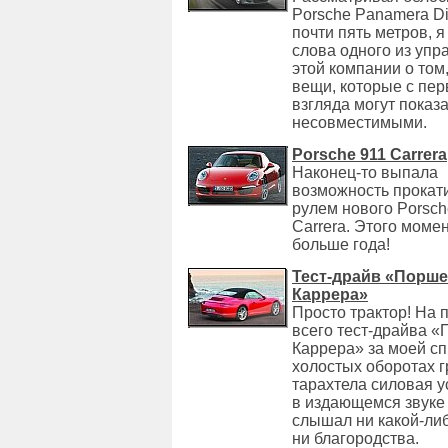
Porsche Panamera Di
почти пять метров, 
слова одного из упр
этой компании о том,
вещи, которые с пер
взгляда могут показ
несовместимыми.
Porsche 911 Carrera
Наконец-то выпала
возможность прокати
рулем нового Porsch
Carrera. Этого моме
больше года!
Тест-драйв «Порше
Каррера»
Просто трактор! На 
всего тест-драйва 
Каррера» за моей сп
холостых оборотах г
тарахтела силовая у
в издающемся звуке 
слышал ни какой-либ
ни благородства.