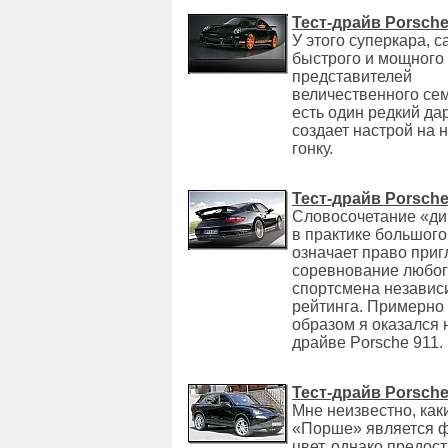
Тест-драйв Porsche
У этого суперкара, с
быстрого и мощного 
представителей
величественного се
есть один редкий дар
создает настрой на
гонку.
Тест-драйв Porsche
Словосочетание «ди
в практике большого
означает право приг
соревнование любо
спортсмена независи
рейтинга. Примерно
образом я оказался н
драйве Porsche 911.
Тест-драйв Porsch
Мне неизвестно, как
«Порше» является 
цвет, однако предо