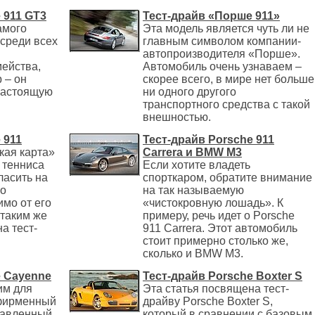
 911 GT3
Тест-драйв «Порше 911»
амого
Эта модель является чуть ли не
среди всех
главным символом компании-
автопроизводителя «Порше».
мейства,
Автомобиль очень узнаваем –
 – он
скорее всего, в мире нет больше
 настоящую
ни одного другого
транспортного средства с такой
внешностью.
 911
Тест-драйв Porsche 911
кая карта»
Carrera и BMW M3
 тенниса
Если хотите владеть
ласить на
спорткаром, обратите внимание
го
на так называемую
мо от его
«чистокровную лошадь». К
 таким же
примеру, речь идет о Porsche
а тест-
911 Carrera. Этот автомобиль
стоит примерно столько же,
сколько и BMW M3.
e Cayenne
Тест-драйв Porsche Boxter S
им для
Эта статья посвящена тест-
фирменный
драйву Porsche Boxter S,
ставленный
который в сравнении с базовым