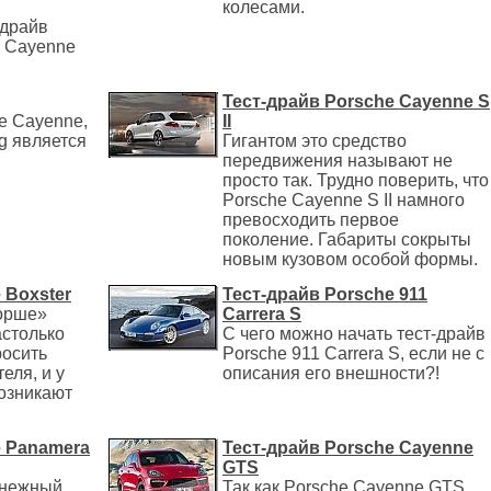
колесами.
-драйв
и Cayenne
Тест-драйв Porsche Cayenne S
e Cayenne,
II
g является
Гигантом это средство
передвижения называют не
просто так. Трудно поверить, что
Porsche Cayenne S II намного
превосходить первое
поколение. Габариты сокрыты
новым кузовом особой формы.
 Boxster
Тест-драйв Porsche 911
орше»
Carrera S
астолько
С чего можно начать тест-драйв
росить
Porsche 911 Carrera S, если не с
еля, и у
описания его внешности?!
озникают
e Panamera
Тест-драйв Porsche Cayenne
GTS
снежный
Так как Porsche Cayenne GTS