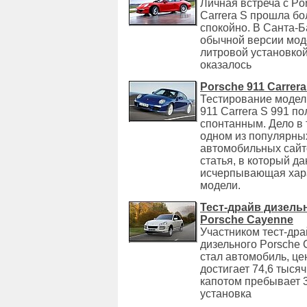
Личная встреча с Po
Carrera S прошла б
спокойно. В Санта-
обычной версии моде
литровой установкой
оказалось
Porsche 911 Carrera
Тестирование модел
911 Carrera S 991 п
спонтанным. Дело в 
одном из популярны
автомобильных сайт
статья, в который да
исчерпывающая хар
модели.
Тест-драйв дизель
Porsche Cayenne
Участником тест-др
дизельного Porsche
стал автомобиль, це
достигает 74,6 тыся
капотом пребывает 
установка