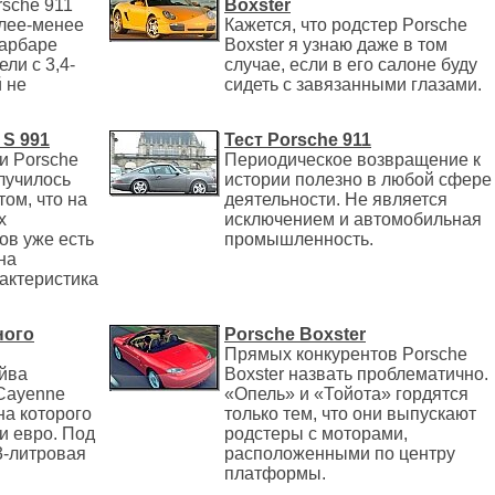
rsche 911
Boxster
олее-менее
Кажется, что родстер Porsche
Барбаре
Boxster я узнаю даже в том
ли с 3,4-
случае, если в его салоне буду
 не
сидеть с завязанными глазами.
 S 991
Тест Porsche 911
и Porsche
Периодическое возвращение к
олучилось
истории полезно в любой сфере
том, что на
деятельности. Не является
х
исключением и автомобильная
ов уже есть
промышленность.
на
актеристика
ного
Porsche Boxster
Прямых конкурентов Porsche
айва
Boxster назвать проблематично.
 Cayenne
«Опель» и «Тойота» гордятся
на которого
только тем, что они выпускают
чи евро. Под
родстеры с моторами,
3-литровая
расположенными по центру
платформы.