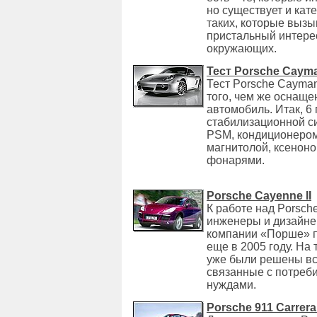
но существует и кат
таких, которые выз
пристальный интере
окружающих.
Тест Porsche Caym
Тест Porsche Cayma
того, чем же оснаще
автомобиль. Итак, 6
стабилизационной с
PSM, кондиционером
магнитолой, ксенон
фонарями.
Porsche Cayenne II
К работе над Porsche
инженеры и дизайн
компании «Порше» 
еще в 2005 году. На 
уже были решены вс
связанные с потреб
нуждами.
Porsche 911 Carrera