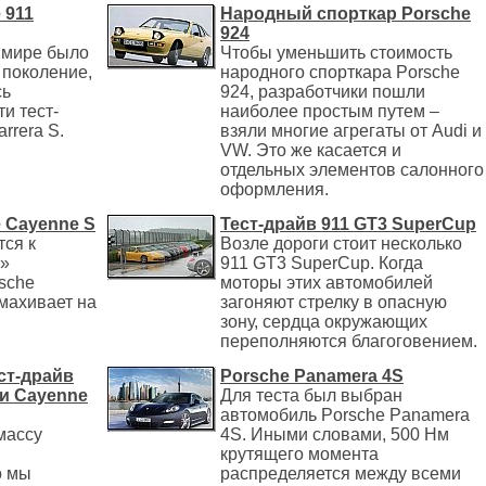
 911
Народный спорткар Porsche
924
 мире было
Чтобы уменьшить стоимость
 поколение,
народного спорткара Porsche
сь
924, разработчики пошли
и тест-
наиболее простым путем –
rrera S.
взяли многие агрегаты от Audi и
VW. Это же касается и
отдельных элементов салонного
оформления.
e Cayenne S
Тест-драйв 911 GT3 SuperCup
тся к
Возле дороги стоит несколько
»
911 GT3 SuperCup. Когда
sche
моторы этих автомобилей
махивает на
загоняют стрелку в опасную
зону, сердца окружающих
переполняются благоговением.
ст-драйв
Porsche Panamera 4S
 и Cayenne
Для теста был выбран
автомобиль Porsche Panamera
массу
4S. Иными словами, 500 Нм
крутящего момента
о мы
распределяется между всеми