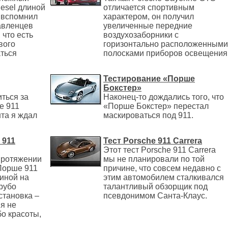
esel длиной
отличается спортивным
я вспомнил
характером, он получил
авленцев
увеличенные передние
 что есть
воздухозаборники с
вого
горизонтально расположенными
аться
полосками приборов освещения
Тестирование «Порше
Бокстер»
ться за
Наконец-то дождались того, что
e 911
«Порше Бокстер» перестал
нта я ждал
маскироваться под 911.
 911
Тест Porsche 911 Carrera
Этот тест Porsche 911 Carrera
протяжении
мы не планировали по той
«Порше 911
причине, что совсем недавно с
иной на
этим автомобилем сталкивался
рубо
талантливый обзорщик под
становка –
псевдонимом Санта-Клаус.
я не
о красоты,