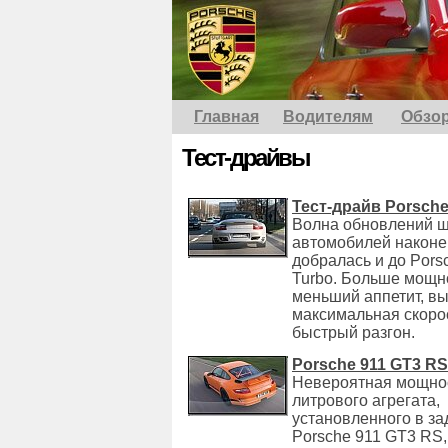
Главная
Водителям
Обзо
Тест-драйвы
Тест-драйв Porsche
Волна обновлений ш
автомобилей наконе
добралась и до Pors
Turbo. Больше мощн
меньший аппетит, в
максимальная скоро
быстрый разгон.
Porsche 911 GT3 RS
Невероятная мощнос
литрового агрегата,
установленного в за
Porsche 911 GT3 RS,