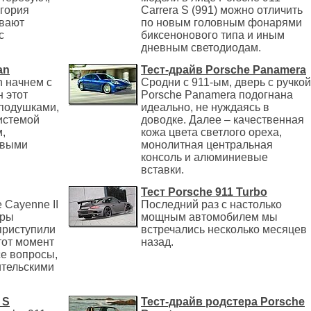
егория
Carrera S (991) можно отличить
ывают
по новым головным фонарями
с
биксенонового типа и иным
дневным светодиодам.
an
Тест-драйв Porsche Panamera
n начнем с
Сродни с 911-ым, дверь с ручкой
н этот
Porsche Panamera подогнана
 подушками,
идеально, не нуждаясь в
истемой
доводке. Далее – качественная
,
кожа цвета светлого ореха,
овыми
монолитная центральная
консоль и алюминиевые
вставки.
Тест Porsche 911 Turbo
 Cayenne II
Последний раз с настолько
еры
мощным автомобилем мы
приступили
встречались несколько месяцев
тот момент
назад.
е вопросы,
ительскими
 S
Тест-драйв родстера Porsche