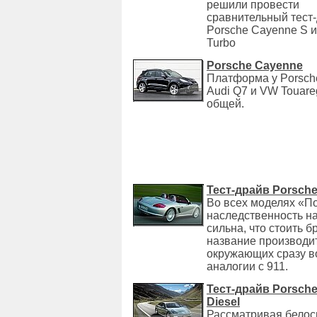
решили провести
сравнительный тест
Porsche Cayenne S 
Turbo
Porsche Cayenne
Платформа у Porsch
Audi Q7 и VW Touare
общей.
Тест-драйв Porsche
Во всех моделях «П
наследственность н
сильна, что стоить б
название производит
окружающих сразу в
аналогии с 911.
Тест-драйв Porsch
Diesel
Рассматривая бело