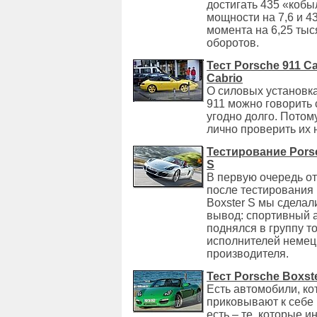
достигать 435 «кобы
мощности на 7,6 и 4
момента на 6,25 тыс
оборотов.
Тест Porsche 911 Ca
Cabrio
О силовых установк
911 можно говорить 
угодно долго. Потом
лично проверить их 
Тестирование Pors
S
В первую очередь от
после тестирования
Boxster S мы сделал
вывод: спортивный 
поднялся в группу т
исполнителей немец
производителя.
Тест Porsche Boxst
Есть автомобили, ко
приковывают к себе 
есть – те, которые и