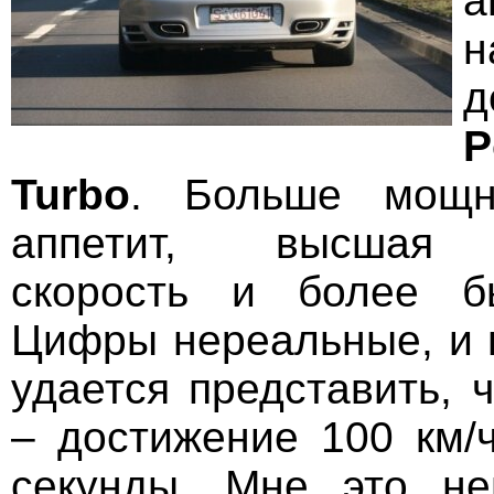
а
н
д
P
Turbo
. Больше мощн
аппетит, высшая 
скорость и более б
Цифры нереальные, и 
удается представить, 
– достижение 100 км/ч
секунды. Мне это не