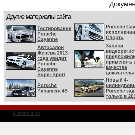
Докумен
Другие материалы сайта
Porsche Ca
Тестирование
исполнении
Porsche
Спорт»
Cayenne
Записи
Автосалон
видеорегис
Женева 2013
предложил
года увидит
применять в
Porsche
качестве
Cayenne
доказатель
Super Spоrt
Новый 4-
Porsche
цилиндров
Panamera 4S
Porsche зад
только в 20
Интересное