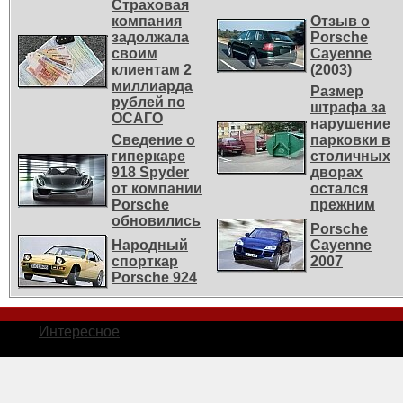
Страховая
компания
Отзыв о
задолжала
Porsche
своим
Cayenne
клиентам 2
(2003)
миллиарда
Размер
рублей по
штрафа за
ОСАГО
нарушение
Сведение о
парковки в
гиперкаре
столичных
918 Spyder
дворах
от компании
остался
Porsche
прежним
обновились
Porsche
Народный
Cayenne
спорткар
2007
Porsche 924
Интересное