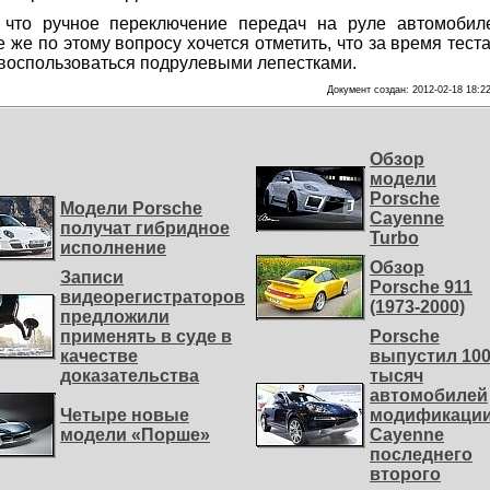
, что ручное переключение передач на руле автомобил
же по этому вопросу хочется отметить, что за время теста
 воспользоваться подрулевыми лепестками.
Документ создан: 2012-02-18 18:2
Обзор
модели
Porsche
Модели Porsche
Cayenne
получат гибридное
Turbo
исполнение
Обзор
Записи
Porsche 911
видеорегистраторов
(1973-2000)
предложили
применять в суде в
Porsche
качестве
выпустил 10
доказательства
тысяч
автомобилей
Четыре новые
модификаци
модели «Порше»
Cayenne
последнего
второго