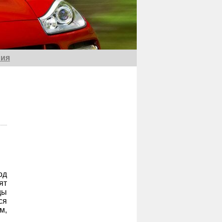
ия
од
ят
ды
ся
м,