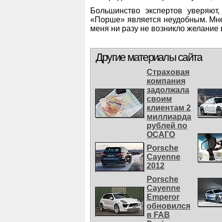
Большинство экспертов уверяют
«Порше» является неудобным. Мне 
меня ни разу не возникло желание
Другие материалы сайта
Страховая
компания
задолжала
своим
клиентам 2
миллиарда
рублей по
ОСАГО
Porsche
Cayenne
2012
Porsche
Cayenne
Emperor
обновился
в FAB