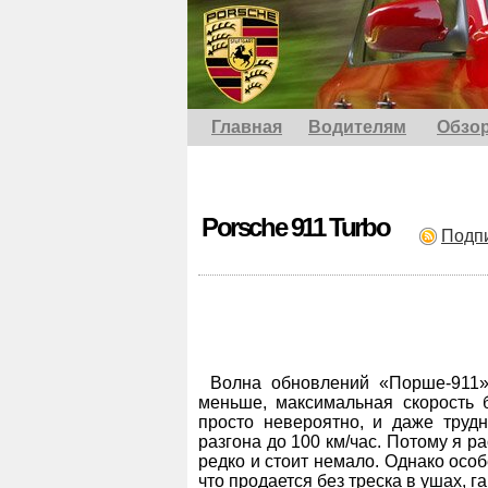
Главная
Водителям
Обзо
Porsche 911 Turbo
Подп
Волна обновлений «Порше-911»
меньше, максимальная скорость 
просто невероятно, и даже трудн
разгона до 100 км/час. Потому я р
редко и стоит немало. Однако осо
что продается без треска в ушах, 