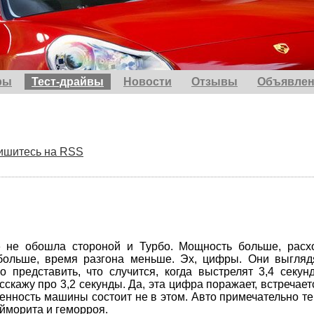
ры
Тест-драйвы
Новости
Отзывы
Объявлен
ишитесь на RSS
 не обошла стороной и Турбо. Мощность больше, расх
больше, время разгона меньше. Эх, цифры. Они выгляд
о представить, что случится, когда выстрелят 3,4 секун
асскажу про 3,2 секунды. Да, эта цифра поражает, встречает
бенность машины состоит не в этом. Авто примечательно те
гайморита и геморроя.