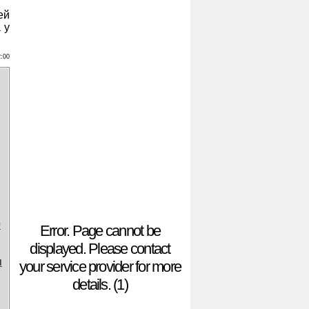
ей
 у
2:00
0
Error. Page cannot be
displayed. Please contact
и
your service provider for more
details. (1)