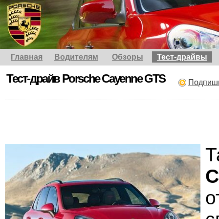
Главная
Водителям
Обзоры
Тест-драйвы
Тест-драйв Porsche Cayenne GTS
Подпиши
Т
C
о