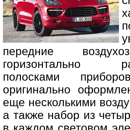
с
х
п
у
передние воздухо
горизонтально ра
полосками приборо
оригинально оформле
еще несколькими возду
а также набор из четы
в каждом световом эле