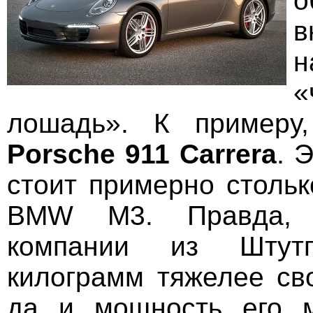
о
в
н
«
лошадь». К примеру
Porsche
911
Carrera
. 
стоит примерно стольк
BMW M3. Правда, п
компании из Штут
килограмм тяжелее сво
да и мощность его 