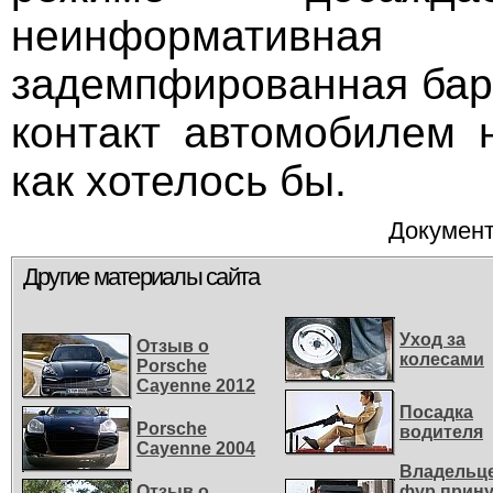
неинформат
задемпфированная бара
контакт автомобилем н
как хотелось бы.
Документ
Другие материалы сайта
Уход за
Отзыв о
колесами
Porsche
Cayenne 2012
Посадка
Porsche
водителя
Cayenne 2004
Владельц
Отзыв о
фур прину