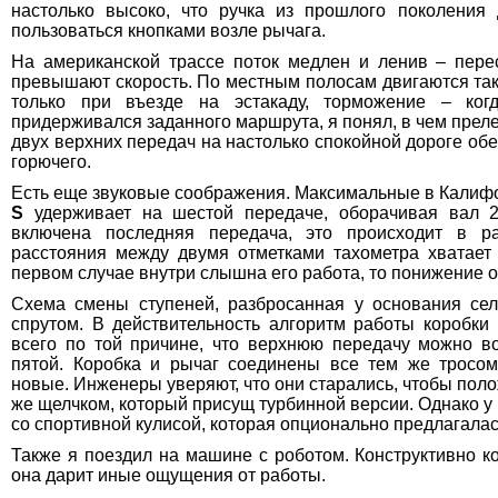
настолько высоко, что ручка из прошлого поколения
пользоваться кнопками возле рычага.
На американской трассе поток медлен и ленив – пере
превышают скорость. По местным полосам двигаются так
только при въезде на эстакаду, торможение – ког
придерживался заданного маршрута, я понял, в чем преле
двух верхних передач на настолько спокойной дороге о
горючего.
Есть еще звуковые соображения. Максимальные в Калиф
S
удерживает на шестой передаче, оборачивая вал 2,
включена последняя передача, это происходит в р
расстояния между двумя отметками тахометра хватает 
первом случае внутри слышна его работа, то понижение о
Схема смены ступеней, разбросанная у основания сел
спрутом. В действительность алгоритм работы коробки
всего по той причине, что верхнюю передачу можно во
пятой. Коробка и рычаг соединены все тем же тросо
новые. Инженеры уверяют, что они старались, чтобы пол
же щелчком, который присущ турбинной версии. Однако у 
со спортивной кулисой, которая опционально предлагалас
Также я поездил на машине с роботом. Конструктивно ко
она дарит иные ощущения от работы.