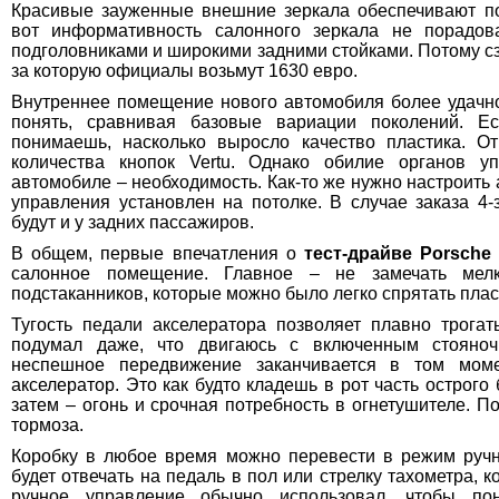
Красивые зауженные внешние зеркала обеспечивают п
вот информативность салонного зеркала не порадов
подголовниками и широкими задними стойками. Потому с
за которую официалы возьмут 1630 евро.
Внутреннее помещение нового автомобиля более удачно
понять, сравнивая базовые вариации поколений. Е
понимаешь, насколько выросло качество пластика. О
количества кнопок Vertu. Однако обилие органов у
автомобиле – необходимость. Как-то же нужно настроить 
управления установлен на потолке. В случае заказа 4
будут и у задних пассажиров.
В общем, первые впечатления о
тест-драйве Porsche
салонное помещение. Главное – не замечать мелк
подстаканников, которые можно было легко спрятать пла
Тугость педали акселератора позволяет плавно трогат
подумал даже, что двигаюсь с включенным стояноч
неспешное передвижение заканчивается в том моме
акселератор. Это как будто кладешь в рот часть острого
затем – огонь и срочная потребность в огнетушителе. 
тормоза.
Коробку в любое время можно перевести в режим ручн
будет отвечать на педаль в пол или стрелку тахометра, 
ручное управление обычно использовал, чтобы по