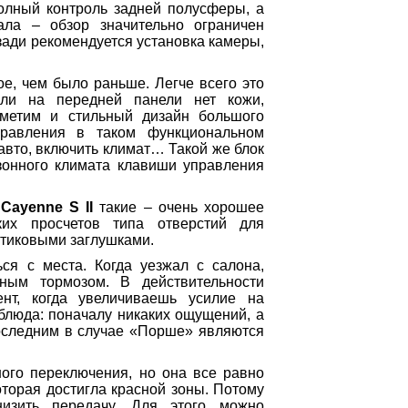
олный контроль задней полусферы, а
ала – обзор значительно ограничен
зади рекомендуется установка камеры,
е, чем было раньше. Легче всего это
сли на передней панели нет кожи,
тметим и стильный дизайн большого
правления в таком функциональном
авто, включить климат… Такой же блок
-зонного климата клавиши управления
 Cayenne S
II
такие – очень хорошее
их просчетов типа отверстий для
стиковыми заглушками.
ься с места. Когда уезжал с салона,
ным тормозом. В действительности
нт, когда увеличиваешь усилие на
 блюда: поначалу никаких ощущений, а
Последним в случае «Порше» являются
ого переключения, но она все равно
которая достигла красной зоны. Потому
низить передачу. Для этого можно