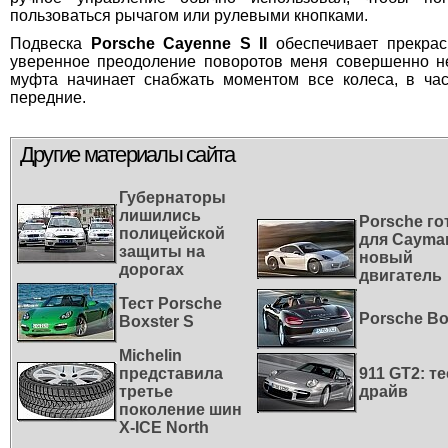
пользоваться рычагом или рулевыми кнопками.
Подвеска
Porsche Cayenne S
II
обеспечивает прекрас
уверенное преодоление поворотов меня совершенно н
муфта начинает снабжать моментом все колеса, в час
передние.
Другие материалы сайта
Губернаторы
лишились
Porsche го
полицейской
для Cayma
защиты на
новый
дорогах
двигатель
Тест Porsche
Porsche Bo
Boxster S
Michelin
представила
911 GT2: те
третье
драйв
поколение шин
X-ICE North