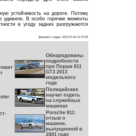
ную устойчивость на дороге. Потому
е удивило. В особо горячие моменты
тности в угоду задних разгружаются
Документ создан: 2013-07-04 12:37:00
Обнародованы
подробности
про Порше 911
товит
GT3 2013
n
модельного
года
Полицейских
научат ездить
xter
на служебных
машинах
Porsche 911:
ст-
отзыв о
машине,
выпущенной в
2001 году