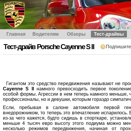
Главная
Водителям
Обзоры
Тест-драйвы
Тест-драйв Porsche Cayenne S II
Подпишите
Гигантом это средство передвижения называют не прос
Cayenne S
II
намного превосходить первое поколени
особой формы. Агрессии в нем теперь намного меньше, ч
профессионалы, но и девушки, которым гораздо симпатич
Если, пребывая в салоне автомобиля первой ген
внедорожником, то теперь это впечатление испарилось. В
из-за чего кажется, будто сидишь в спорткаре, устано
меньше 4 тысяч евро высоту этого подиума можно меня
несколько режимов передвижения, начиная от прох