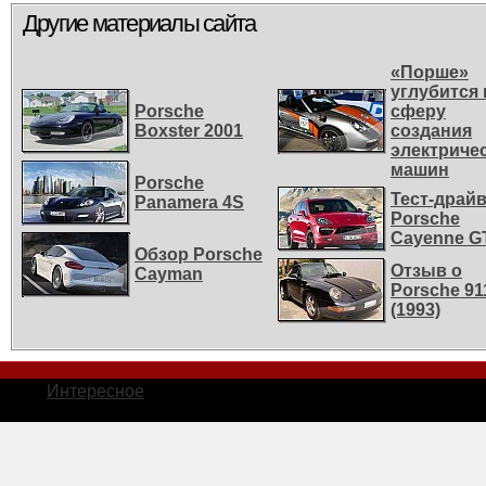
Другие материалы сайта
«Порше»
углубится 
Porsche
сферу
Boxster 2001
создания
электриче
машин
Porsche
Тест-драй
Panamera 4S
Porsche
Cayenne G
Обзор Porsche
Отзыв о
Cayman
Porsche 91
(1993)
Интересное