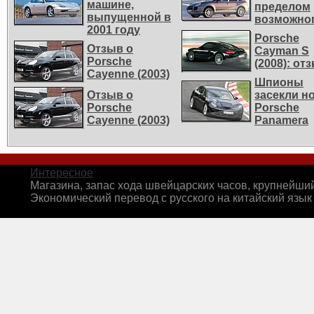
машине,
пределом
выпущенной в
возможно
2001 году
Porsche
Отзыв о
Cayman S
Porsche
(2008): от
Cayenne (2003)
Шпионы
Отзыв о
засекли н
Porsche
Porsche
Cayenne (2003)
Panamera
Интересное
Магазина, запас хода швейцарских часов, крупнейши
Экономический перевод с русского на китайский язы