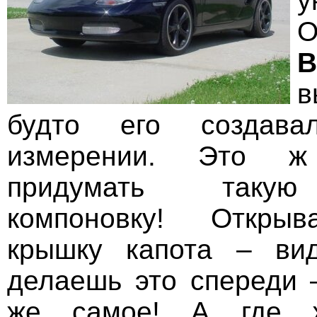
у
О
B
в
будто его создав
измерении. Это 
придумать такую
компоновку! Откры
крышку капота – вид
делаешь это спереди 
же самое! А где ж