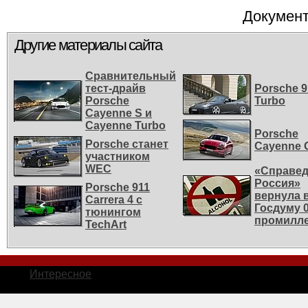
Документ
Другие материалы сайта
Сравнительный
тест-драйв
Porsche 9
Porsche
Turbo
Cayenne S и
Cayenne Turbo
Porsche
Porsche станет
Cayenne 
участником
WEС
«Справе
Россия»
Porsche 911
вернула 
Carrera 4 с
Госдуму 0
тюнингом
промилл
TechArt
Интересное