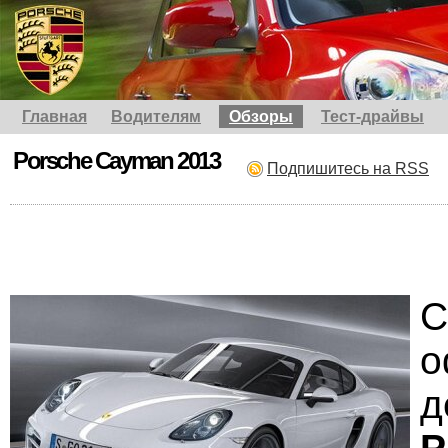
Главная
Водителям
Обзоры
Тест-драйвы
Porsche Cayman 2013
Подпишитесь на RSS
С
о
д