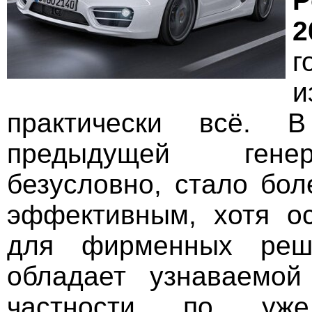
P
2
г
и
практически всё. 
предыдущей гене
безусловно, стало бол
эффективным, хотя о
для фирменных реше
обладает узнаваемой
частности по уже