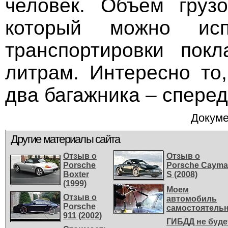
человек. Объем грузо
который можно исп
транспортировки пок
литрам. Интересно то,
два багажника – сперед
Докуме
Другие материалы сайта
Отзыв о
Отзыв о
Porsche
Porsche Caym
Boxter
S (2008)
(1999)
Моем
Отзыв о
автомобиль
Porsche
самостоятель
911 (2002)
ГИБДД не буде