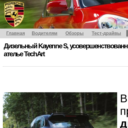
Главная
Водителям
Обзоры
Тест-драйвы
Дизельный Kayenne S, усовершенствован
ателье TechArt
В
п
д