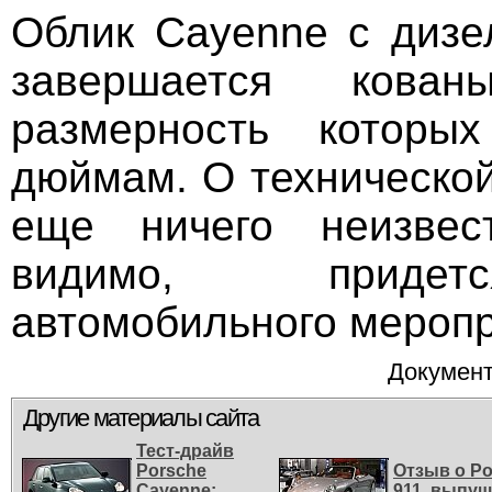
Облик Cayenne с диз
завершается кован
размерность которы
дюймам. О техническо
еще ничего неизвес
видимо, приде
автомобильного меропр
Документ
Другие материалы сайта
Тест-драйв
Porsche
Отзыв о Po
Cayenne:
911, выпу