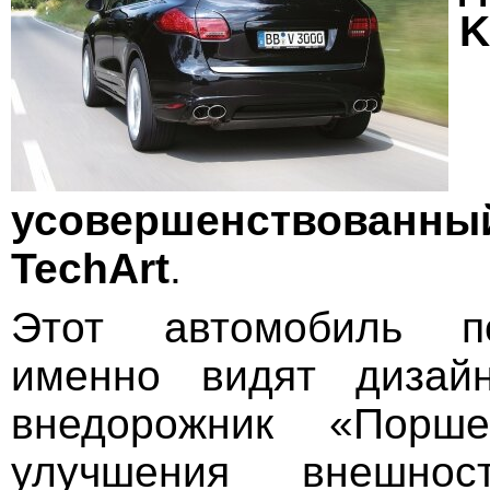
K
усовершенствова
TechArt
.
Этот автомобиль по
именно видят дизай
внедорожник «Порше
улучшения внешност