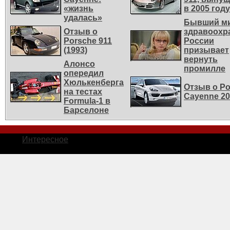
«жизнь
в 2005 году
удалась»
Бывший м
Отзыв о
здравоохр
Porsche 911
России
(1993)
призывает
вернуть
Алонсо
промилле
опередил
Хюлькенберга
Отзыв о Po
на тестах
Cayenne 20
Formula-1 в
Барселоне
Интересное