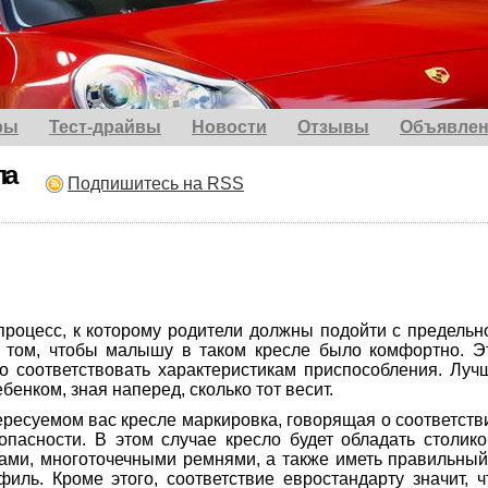
ры
Тест-драйвы
Новости
Отзывы
Объявлен
ла
Подпишитесь на RSS
процесс, к которому родители должны подойти с предельн
о том, чтобы малышу в таком кресле было комфортно. Э
го соответствовать характеристикам приспособления. Луч
бенком, зная наперед, сколько тот весит.
тересуемом вас кресле маркировка, говорящая о соответств
пасности. В этом случае кресло будет обладать столико
ками, многоточечными ремнями, а также иметь правильный
иль. Кроме этого, соответствие евростандарту значит, ч