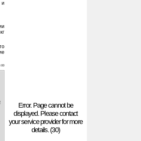
 и
ии
кг
го
ие
9:00
е
Error. Page cannot be
displayed. Please contact
your service provider for more
details. (30)