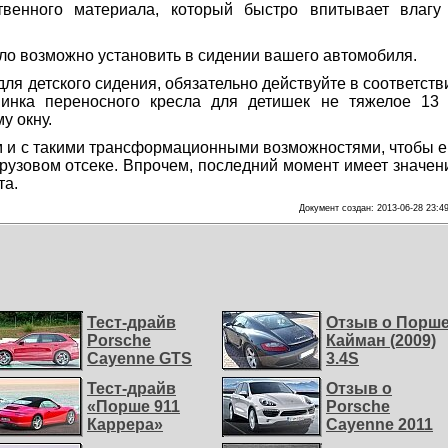
ственного материала, который быстро впитывает влагу
сло возможно установить в сидении вашего автомобиля.
ля детского сидения, обязательно действуйте в соответств
пинка переносного кресла для детишек не тяжелое 13 
у окну.
м и с такими трансформационными возможностями, чтобы е
рузовом отсеке. Впрочем, последний момент имеет значен
та.
Документ создан: 2013-06-28 23:4
Тест-драйв
Отзыв о Порш
Porsche
Кайман (2009)
Cayenne GTS
3.4S
Тест-драйв
Отзыв о
«Порше 911
Porsche
Каррера»
Cayenne 2011