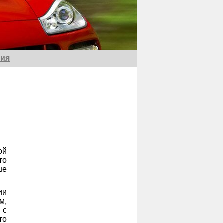
ия
ой
то
ше
ии
м,
 с
то