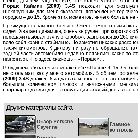
салон, днищем зацепил всё, что только можно, хотя пр
Порше Кайман (2009) 3.4S
подходит для эксплуат
Шокирующим для меня оказалось потребление горючего:
городом – до 15. Кроме этих моментов, ничего больше не 
Преимуществ намного больше. Очень комфортными оказал
сидел! Хватает динамики, очень выручает при коротких о
передачи (выбрал ручную коробку), разгонялся до 260 кил
вело себя крайне стабильно. Не заметил никаких раскаче
тысяч километров. К дилеру ни разу не обращался, так
задней части автомобиля недавно появились какие-то с
напрягают. Что здесь скажешь – «Порше»…
В будущем обязательно куплю себе «Порше 911». Он бол
не столь мал, как у моего автомобиля. В общем, остав
(2009) 3.4S
должен был дать вам понять, что автомобиль 
большим количеством плюсов и ничтожными, мелкими
спорткар подходит для эксплуатации каждый день, хотя во
Другие материалы сайта
Обзор Porsche
Главное
Cayenne
контроль