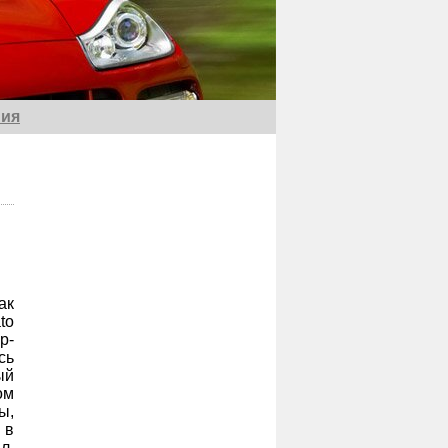
ия
ак
to
р-
сь
ый
ом
ы,
 в
л.