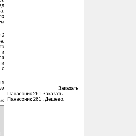
яд
а,
ло
ум
ей
е.
to
 и
ся
ли
 с
ше
за
Заказать
Панасоник 261 Заказать
Панасоник 261 . Дешево.
5:00
»