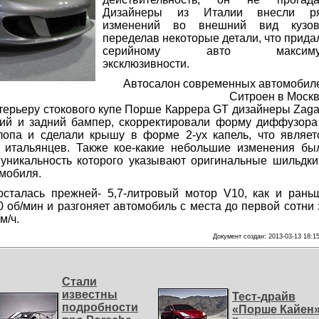
Дизайнеры из Италии внесли р
изменений во внешний вид кузов
переделав некоторые детали, что прида
серийному авто максим
эксклюзивности.
Автосалон современных автомобил
Ситроен в Москв
терьеру стокового купе Порше Каррера GT дизайнеры Zaga
ий и задний бампер, скорректировали форму диффузора
опа и сделали крышу в форме 2-ух капель, что являет
й итальянцев. Также кое-какие небольшие изменения бы
уникальность которого указывают оригинальные шильдки
омобиля.
осталась прежней- 5,7-литровый мотор V10, как и рань
0 об/мин и разгоняет автомобиль с места до первой сотни 
м/ч.
Документ создан: 2013-03-13 18:1
Стали
известны
Тест-драйв
подробности
«Порше Кайен