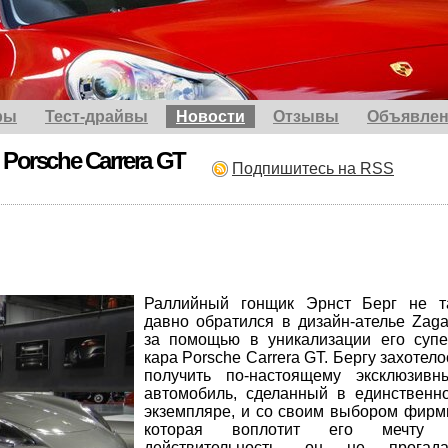
ры
Тест-драйвы
Новости
Отзывы
Объявлен
Porsche Carrera GT
Подпишитесь на RSS
Раллийный гонщик Эрнст Берг не т
давно обратился в дизайн-ателье Zaga
за помощью в уникализации его супе
кара Porsche Carrera GT. Бергу захотело
получить по-настоящему эксклюзивн
автомобиль, сделанный в единственн
экземпляре, и со своим выбором фирм
которая воплотит его мечту
действительность, он не прогада