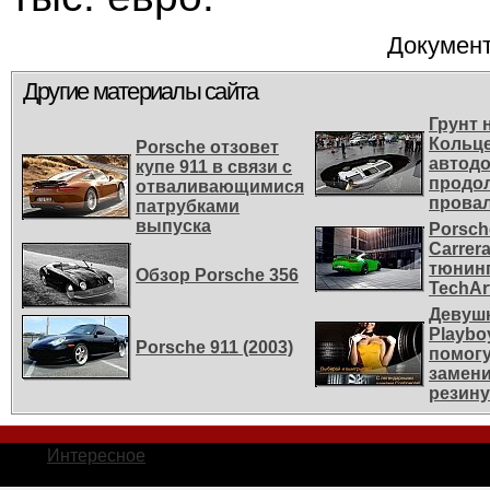
Документ
Другие материалы сайта
Грунт 
Кольц
Porsche отзовет
автодо
купе 911 в связи с
продо
отваливающимися
прова
патрубками
выпуска
Porsch
Carrera
тюнин
Обзор Porsche 356
TechAr
Девушк
Playbо
Porsche 911 (2003)
помог
замен
резину
Интересное