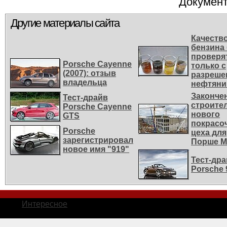
Документ
Другие материалы сайта
Качеств
бензина
проверя
Porsche Cayenne
только с
(2007): отзыв
разреше
владельца
нефтяни
Законче
Тест-драйв
строите
Porsche Cayenne
нового
GTS
покрасо
Porsche
цеха для
зарегистрировал
Порше M
новое имя "919"
Тест-др
Porsche 
Интересное