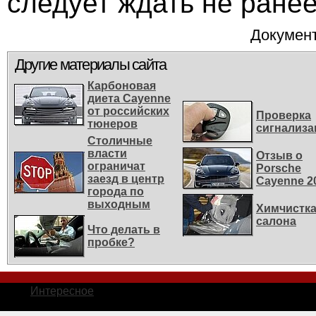
следует ждать не ранее
Документ
Другие материалы сайта
Карбоновая
диета Cayenne
от российских
Проверка
тюнеров
сигнализа
Столичные
власти
Отзыв о
ограничат
Porsche
заезд в центр
Cayenne 2
города по
выходным
Химчистк
салона
Что делать в
пробке?
Интересное