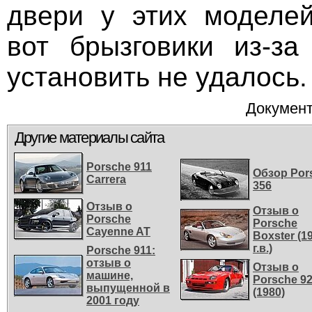
двери у этих моделе
вот брызговики из-за
установить не удалось.
Документ
Другие материалы сайта
Porsche 911
Обзор Por
Carrera
356
Отзыв о
Отзыв о
Porsche
Porsche
Cayenne AT
Boxster (1
г.в.)
Porsche 911:
отзыв о
Отзыв о
машине,
Porsche 9
выпущенной в
(1980)
2001 году