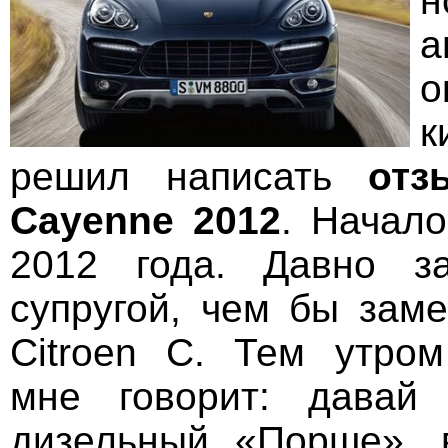
н
а
о
к
решил написать
отз
Cayenne
2012
. Начало
2012 года. Давно з
супругой, чем бы заме
Citroen C. Тем утро
мне говорит: давай
дизельный «Порше», 