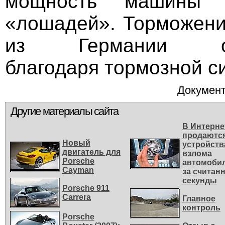
мощность машины 
«лошадей». Торможени
из Германии осу
благодаря тормозной с
Документ
Другие материалы сайта
В Интерне
продаютс
Новый
устройств
двигатель для
взлома
Porsche
автомоби
Cayman
за считан
секунды
Porsche 911
Carrera
Главное
контроль
Porsche