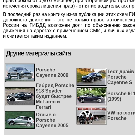
прав сроком от 5 до 6 месяцев, при вторичном (на протя
истечения срока лишения прав) - отнятие водительских пр
В последний раз на критику из-за публикации этих схем Г
дорожного движения - это не только право автоинспекц
России на ГИБДД возложен долг по объяснению закон
движения на дорогах с применением СМИ, и личных изда
и считается таким изданием.
Другие материалы сайта
Porsche
Тест-драйв
Cayenne 2009
Porsche
Cayenne S
Гибрид Porsche
918 Spyder
Porsche 91
будет быстрее
(1999)
McLaren и
Ferrari
VW поглот
Отзыв о
Porsche
Porsche
Cayenne 2005