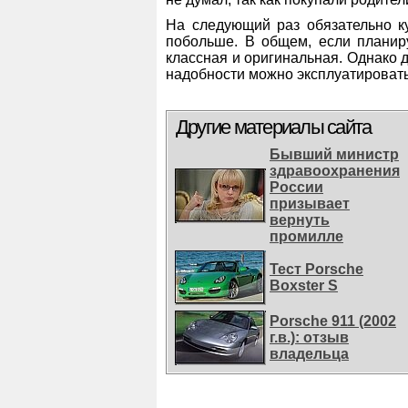
На следующий раз обязательно к
побольше. В общем, если планир
классная и оригинальная. Однако 
надобности можно эксплуатировать
Другие материалы сайта
Бывший министр
здравоохранения
России
призывает
вернуть
промилле
Тест Porsche
Boxster S
Porsche 911 (2002
г.в.): отзыв
владельца