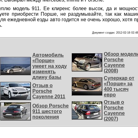
уплю модель 911. Ее клиренс более высок, да и мощнос
уете приобрести Порше, не раздумывайте, так как маши
для ежедневной езды авто годится не очень хорошо, хотя п
.
Документ создан: 2012-02-16 02:4
Обзор модел
Автомобиль
Porsche
«Порше»
Cayenne
умеет на ходу
(2008)
изменять
длину базы
Суперкар от
«Порше» за
Отзыв о
400 тысяч
Porsche
евро
Cayenne 2011
Отзыв о
Обзор Porsche
Porsche
911 шестого
Cayenne
поколения
(2007)