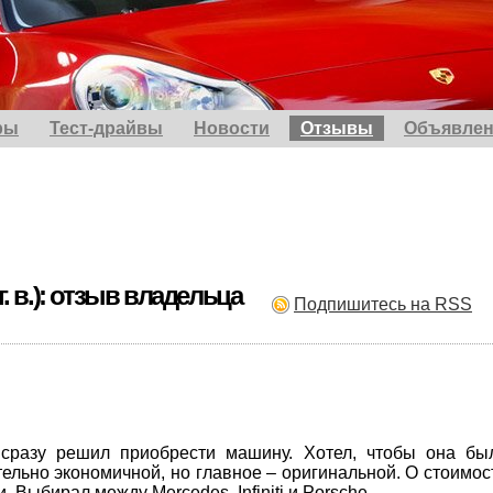
ры
Тест-драйвы
Новости
Отзывы
Объявлен
г. в.): отзыв владельца
Подпишитесь на RSS
 сразу решил приобрести машину. Хотел, чтобы она бы
тельно экономичной, но главное – оригинальной. О стоимос
. Выбирал между Mercedes, Infiniti и Porsche.