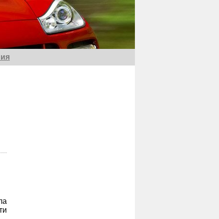
ия
ла
ти