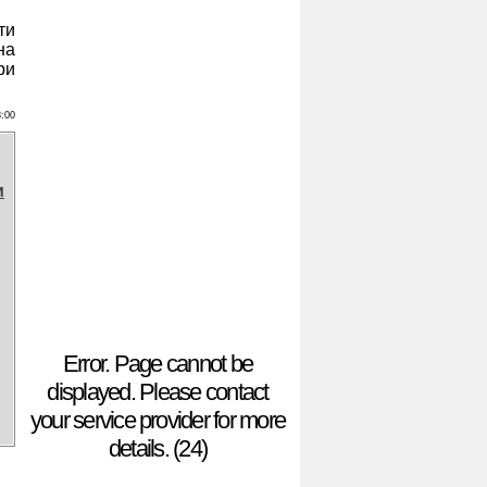
ти
на
ри
8:00
и
Error. Page cannot be
displayed. Please contact
your service provider for more
details. (24)