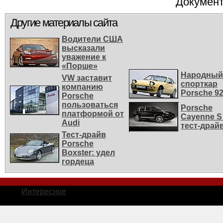
Документ
Другие материалы сайта
Водители США
высказали
уважение к
«Порше»
Народный
VW заставит
спорткар
компанию
Porsche 9
Porsche
пользоваться
Porsche
платформой от
Cayenne S 
Audi
тест-драй
Тест-драйв
Porsche
Boxster: удел
гордеца
Интересное