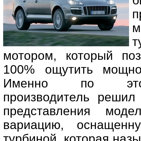
б
п
м
т
мотором, который по
100% ощутить мощнос
Именно по это
производитель решил
представления моде
вариацию, оснащенн
турбиной, которая наз