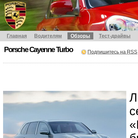
Главная
Водителям
Обзоры
Тест-драйвы
Porsche Cayenne Turbo
Подпишитесь на RSS
Л
с
«