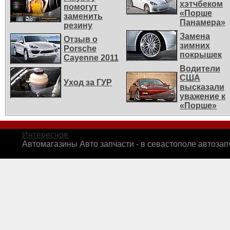
хэтчбеком
помогут
«Порше
заменить
Панамера»
резину
Замена
Отзыв о
зимних
Porsche
покрышек
Cayenne 2011
Водители
США
Уход за ГУР
высказали
уважение к
«Порше»
Интересное
Автомагазины Авто запчасти - в севастополе автозап