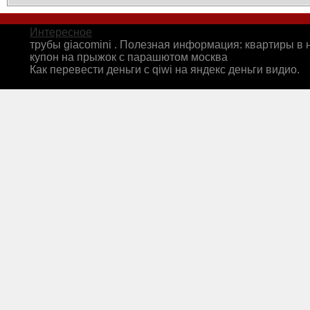
Интересное
трубы giacomini . Полезная информация: квартиры в 
купон на прыжок с парашютом москва
Как перевести деньги с qiwi на яндекс деньги видио.