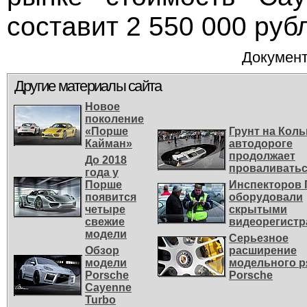
составит 2 550 000 руб
Документ
Другие материалы сайта
Новое
поколение
«Порше
Грунт на Кол
Кайман»
автодороге
продолжает
До 2018
проваливать
года у
Порше
Инспекторов
появится
оборудовали
четыре
скрытыми
свежие
видеорегистр
модели
Серьезное
Обзор
расширение
модели
модельного р
Porsche
Porsche
Cayenne
Turbo