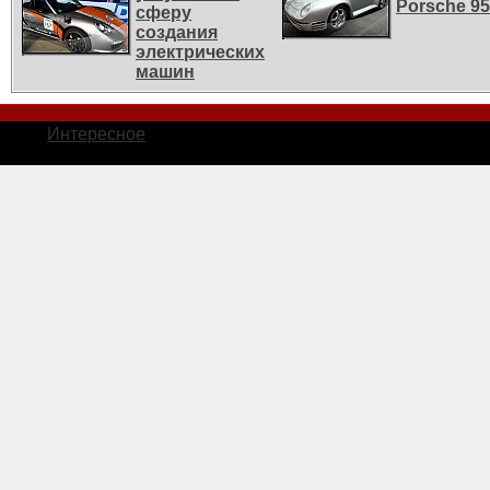
Porsche 9
сферу
создания
электрических
машин
Интересное