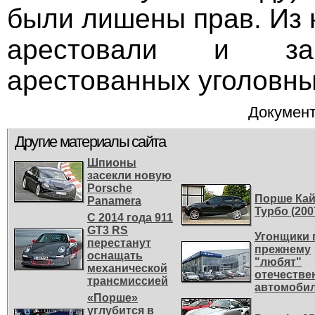
были лишены прав. Из 
арестовали и за
арестованных уголовны
Документ
Другие материалы сайта
Шпионы
засекли новую
Porsche
Порше Ка
Panamera
Турбо (200
С 2014 года 911
GT3 RS
Угонщики 
перестанут
прежнему
оснащать
"любят"
механической
отечестве
трансмиссией
автомоби
«Порше»
углубится в