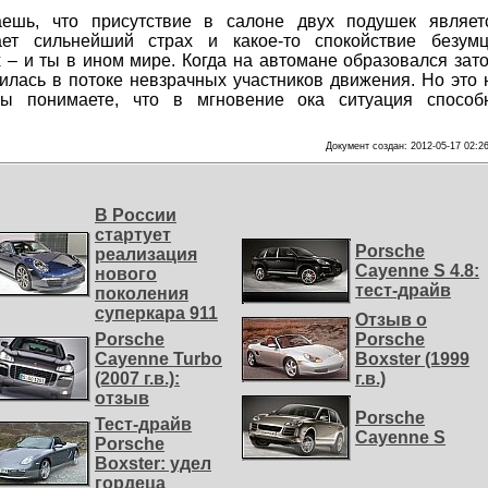
ешь, что присутствие в салоне двух подушек являет
ет сильнейший страх и какое-то спокойствие безумц
– и ты в ином мире. Когда на автомане образовался зато
лась в потоке невзрачных участников движения. Но это 
вы понимаете, что в мгновение ока ситуация способ
Документ создан: 2012-05-17 02:2
В России
стартует
Porsche
реализация
Cayenne S 4.8:
нового
тест-драйв
поколения
суперкара 911
Отзыв о
Porsche
Porsche
Cayenne Turbo
Boxster (1999
(2007 г.в.):
г.в.)
отзыв
Porsche
Тест-драйв
Cayenne S
Porsche
Boxster: удел
гордеца