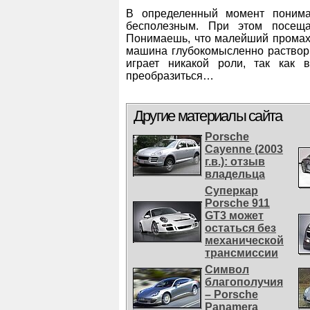
В определенный момент понима
бесполезным. При этом посеща
Понимаешь, что малейший промах 
машина глубокомысленно раствори
играет никакой роли, так как 
преобразиться…
Другие материалы сайта
Porsche
Cayenne (2003
г.в.): отзыв
владельца
Суперкар
Porsche 911
GT3 может
остаться без
механической
трансмиссии
Символ
благополучия
– Porsche
Panamera