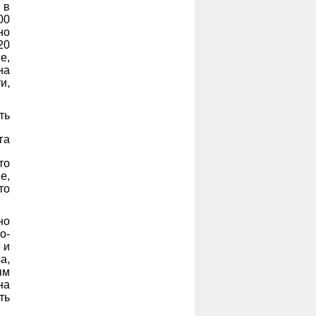
 в
00
но
20
е,
на
и,
ть
га
то
е,
то
но
о-
 и
а,
ым
на
ть