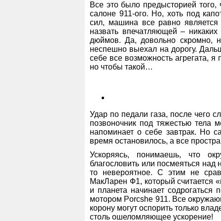
Все это было предысторией того,
салоне 911-ого. Но, хоть под ка
сил, машина все равно является 
назвать впечатляющей – никаких 
дюймов. Да, довольно скромно, н
неспешно выехал на дорогу. Даль
себе все возможность агрегата, я 
но чтобы такой…
Удар по педали газа, после чего с
позвоночник под тяжестью тела м
напоминает о себе завтрак. Но с
время остановилось, а все простра
Ускоряясь, понимаешь, что ок
благословить или посмеяться над н
то невероятное. С этим не сра
МакЛарен Ф1, который считается «
и планета начинает содрогаться 
мотором Porcshe 911. Все окружаю
корону могут оспорить только влад
столь ошеломляющее ускорение!