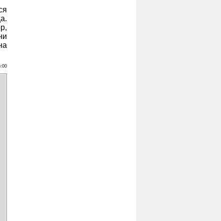
ся
а.
р,
ни
на
6:00