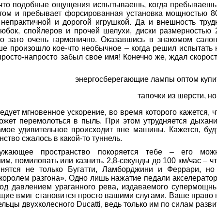
 что подобные ощущения испытываешь, когда пребываешь
потом и пребывает форсированная установка мощностью 8
непрактичной и дорогой игрушкой. Да и внешность труд
юбок, спойлеров и прочей шелухи, диски размерностью 
о зато очень гармонично. Оказавшись в знакомом салон
ше произошло кое-что необычное – когда решил испытать 
просто-напросто забыл свое имя! Конечно же, ждал скорост
энергосберегающие лампы оптом купи
тапочки из шерсти, но
ледует мгновенное ускорение, во время которого кажется, ч
ожет перемолоться в пыль. При этом утрудняется дыхани
амое удивительное происходит вне машины. Кажется, буд
нство сжалось в какой-то туннель.
ружающее пространство покоряется тебе – его мож
им, помиловать или казнить. 2,8-секунды до 100 км/час – чт
внятся не только Бугатти, Ламборджини и Феррари, но
королем разгона». Одно лишь нажатие педали акселератор
под давлением ураганного рева, издаваемого супермощн
щие вмиг становится просто вашими слугами. Ваше право 
ельцы двухколесного Ducatti, ведь только им по силам разви