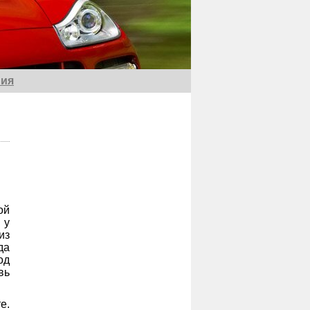
ия
ой
 у
из
да
од
вь
е.