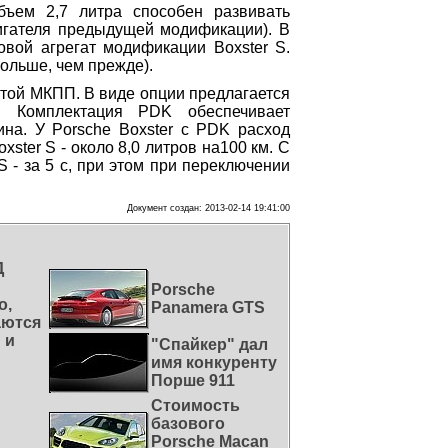
бъем 2,7 литра способен развивать
игателя предыдущей модификации). В
овой агрегат модификации Boxstеr S.
ольше, чем прежде).
той МКПП. В виде опции предлагается
). Комплектация PDK обеспечивает
ина. У Porsche Boxstеr с PDK расход
xstеr S - около 8,0 литров на100 км. С
 S - за 5 с, при этом при переключении
Документ создан: 2013-02-14 19:41:00
Д
Porsche
о,
Panamera GTS
аются
 и
"Спайкер" дал
имя конкуренту
Порше 911
Стоимость
базового
Porsche Macan