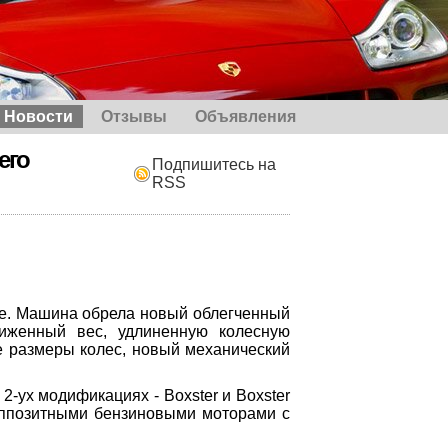
Новости
Отзывы
Объявления
его
Подпишитесь на
RSS
he. Машина обрела новый облегченный
ниженный вес, удлиненную колесную
е размеры колес, новый механический
2-ух модификациях - Boxster и Boxstеr
оппозитными бензиновыми моторами с