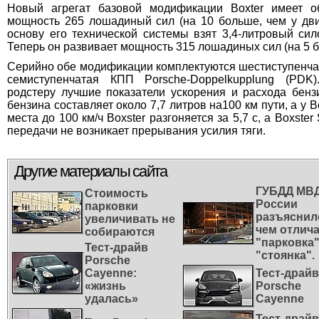
Новый агрегат базовой модификации Boxter имеет о
мощность 265 лошадиный сил (на 10 больше, чем у дв
основу его технической системы взят 3,4-литровый сил
Теперь он развивает мощность 315 лошадиных сил (на 5 б
Серийно обе модификации комплектуются шестиступенча
семиступенчатая КПП Porsche-Dоppelkupplung (PDK
родстеру лучшие показатели ускорения и расхода бенз
бензина составляет около 7,7 литров на100 км пути, а у Bo
места до 100 км/ч Boxstеr разгоняется за 5,7 с, а Bоxstеr
передачи не возникает прерывания усилия тяги.
Другие материалы сайта
ГУБДД МВ
Стоимость
России
парковки
разъяснил
увеличивать не
чем отлич
собираются
"парковка"
Тест-драйв
"стоянка".
Porsche
Cayenne:
Тест-драйв
«жизнь
Porsche
удалась»
Cayenne
Тест-драйв