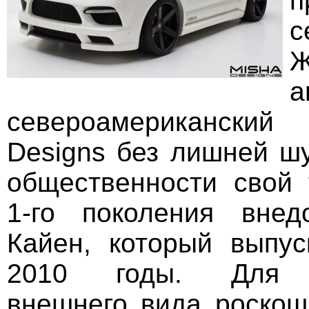
п
с
Ж
а
североамерикански
Dеsigns без лишней ш
общественности свой 
1-го поколения вне
Кайен, который выпу
2010 годы. Для п
внешнего вида роско