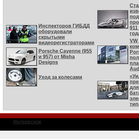
Ста
изв
под
про
Инспекторов ГИБДД
911
оборудовали
год
скрытыми
VW 
видеорегистраторами
ко
Porsche Cayenne (955
Por
и 957) от Misha
пол
Designs
пла
Aud
«Уи
Уход за колесами
пре
для
бат
эле
тип
Интересное