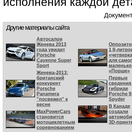
исполнения каждой дет
Документ
Другие материалы сайта
Автосалон
Женева 2013
Оппозитн
года увидит
1,9-литро
Porsche
«четверк
Cayenne Super
для само
Spоrt
маленько
«Порше»
Женева-2013:
британский
Первые
конкурент
сведения
Porsche
гибриде
Panamera
Porsche 9
"посвежел" к
Spyder
весне
В Канаде
MaxPowerCars
создали
становится
автомоби
мотоциклетным
3D-принт
соревнованием